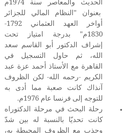
الحديث والمعاصر سنة 1974م
بعنوان "النظام المالي للجزائر
أواخر العهد العثماني 1792-
1830م" بدرجة امتياز تحت
إشراف الدكتور أبو القاسم سعد
الله، ثم حاول التسجيل في
القاهرة مع الأستاذ أحمد عزة عبد
الكريم -رحمه الله- لكن الظروف
آنذاك كانت صعبة مما أدى به
للتوجه إلى فرنسا عام 1976م.
رحلة البحث في مرحلة الدكتوراه
كانت تحديّا بالنسبة له بين شدّ
وجذب مع الظروف المحيطة به،