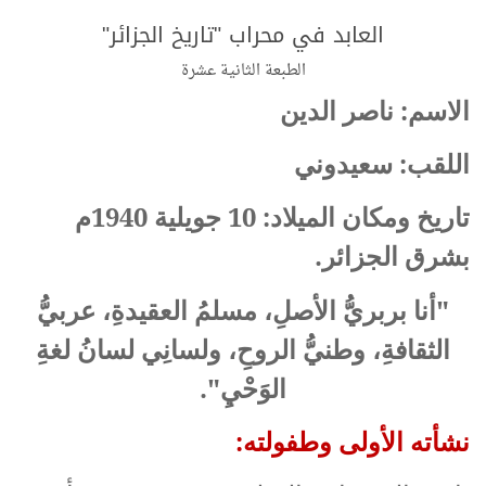
العابد في محراب "تاريخ الجزائر"
الطبعة الثانية عشرة
الاسم: ناصر الدين
اللقب: سعيدوني
تاريخ ومكان الميلاد: 10 جويلية 1940م
بشرق الجزائر.
"أنا بربريُّ الأصلِ، مسلمُ العقيدةِ، عربيُّ
الثقافةِ، وطنيُّ الروحِ، ولسانِي لسانُ لغةِ
الوَحْيِ".
نشأته الأولى وطفولته: