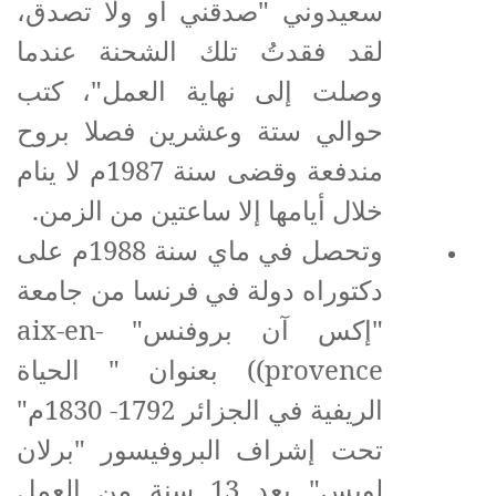
سعيدوني "صدقني أو ولا تصدق،
لقد فقدتُ تلك الشحنة عندما
وصلت إلى نهاية العمل"، كتب
حوالي ستة وعشرين فصلا بروح
مندفعة وقضى سنة 1987م لا ينام
خلال أيامها إلا ساعتين من الزمن.
وتحصل في ماي سنة 1988م على
دكتوراه دولة في فرنسا من جامعة
"إكس آن بروفنس"
aix-en-
provence
)) بعنوان " الحياة
الريفية في الجزائر 1792- 1830م"
تحت إشراف البروفيسور "برلان
لويس" بعد 13 سنة من العمل