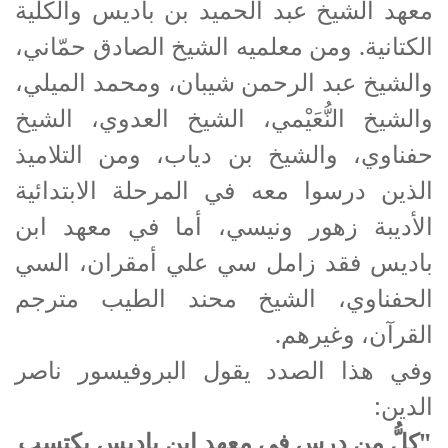
معهد الشيخ عبد الحميد بن باديس والكلية
الكتانية. ومن معلميه الشيخ الصادق حمّاني،
والشيخ عبد الرحمن شيبان، ومحمد الميلي،
والشيخ النُّعَيْمي، الشيخ العدوي، الشيخ
حفناوي، والشيخ بن دياب، ومن التلاميذ
الذين درسوا معه في المرحلة الابتدائية
الأديبة زهور ونيسي، أما في معهد ابن
باديس فقد زامل سي علي أمقران، السي
الحفناوي، الشيخ محند الطيب مترجم
القرآن، وغيرهم.
وفي هذا الصدد يقول البروفيسور ناصر
الدين:
"كلُّ من درس في معهد ابن باديس يكتسب