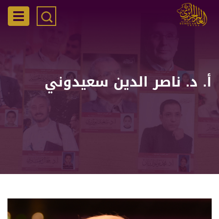
تجاوز
إلى
gation
المحتوى
الرئيسي
أ. د. ناصر الدين سعيدوني