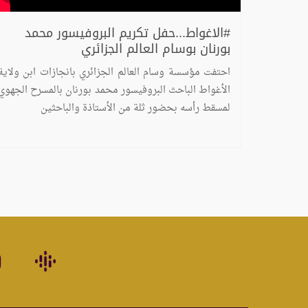
#الاغواط...حفل تكريم البروفيسور محمد
بورنان بوسام العالم الجزائري
احتفت مؤسسة وسام العالم الجزائري بانجازات ابن ولاية
الأغواط الباحث البروفيسور محمد بورنان بالمسرح الجهوي
لمسقط رأسه بحضور ثلة من الأستاذة والباحثين