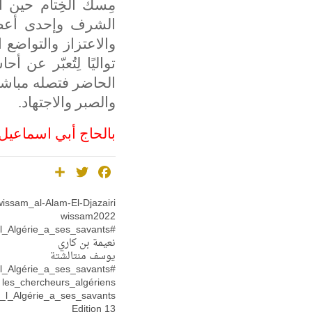
مِسك الخِتام حين ا
الشرف وإحدى أعظم 
والاعتزاز والتواضع 
تواليًا لِتُعبّر عن
الحاضر فتصله مباشرة
والصبر والاجتهاد.
بالحاج أبي اسماعيل
Share
Twitter
Facebook
wissam_al-Alam-El-Djazairi
wissam2022
#Oui_l_Algérie_a_ses_savants #وسام_العالم_الجزائري #نعم_للجزائر
نعيمة بن كاري
يوسف منتالشتة
#Oui_l_Algérie_a_ses_savants #وسام_العالم_الجزائري #نعم_للجزائر_علماؤها #algeria #الجزائر
les_chercheurs_algériens
_l_Algérie_a_ses_savants
Edition 13