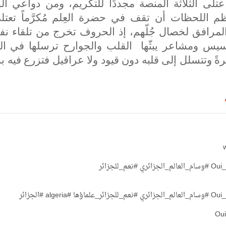
عتلى الثلاثة المنصة مجددًا للتكريم، ومن دواعي ال
اللحظات أن تقف في حضرة العِلم مُكرَّماً تعتلي
المرافق لخصال جُلّهم، إذ الحروف تخرج من تلقاء نفس
 أحاسيس ومشاعر يبثّها القلب والجوارح ترسلها في ال
ً وتتسلل إلى قلبه دون قيود ولا عراقيل فتزرع فيه 
Oui