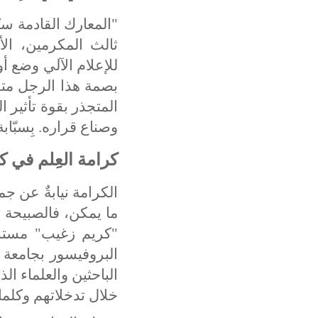
"
المعارك القادمة س
ثالث المكرمين، الأ
للإعلام الآلي وضع أو
بصمة هذا الرجل متجل
المتجذر بقوة تأثير 
وصناع قراره. بِسبّاب
كرامة العِلم في 
الكرامة نيابةٌ عن ج
ما يمكن، فالصبيحة 
"كريم زغيب" مستش
البروفيسور بجامعة س
الباحثين والعلماء ال
خلال تدخلاتهم وكلما