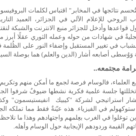
تُحسم نتائجها في المخابر" اقتباس لكلمات البروفيسو
ب الروحي للإعلام الآلي في الجزائر، العميد التاري
ل قواعدها وأدخل للجزائر منبع الانترنت والشبكة لنقتا
يةٌ في شهادات من حوله وعمله الثوري عقلًا أبرز مع
الشباب في تغيير المستقبل وإضفاء النور على الظُلمة
ة وَوُسطى أصابعه أشار (الدين والعلم) هما بوصلة السي
كرامة مجتمعه
..
مع العلماء، فالوسام فرصة لجمع ما أمكن منهم وتكري
تخللتها جلسة علمية فكرية نشطها ضيوفٌ شرفوا الجزا
ار استراتيجي لشركة "كيبيك انفيستيسمون" وكذل
توكهولم في الفيزياء. هذه عيّنةٌ فقط مما تملكه ال
ذين توغلوا في الغرب بعِلمهم واجتهادهم وهذا ما نلاحظه
تهم القيمة وردودهم الإيجابية حول الوسام وأهله
.