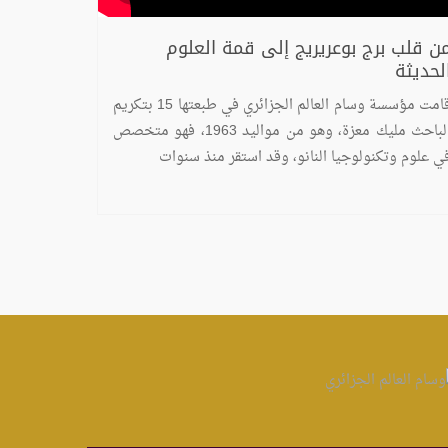
ن قلب برج بوعريريج إلى قمة العلوم
لحديثة
قامت مؤسسة وسام العالم الجزائري في طبعتها 15 بتكريم
الباحث مليك معزة، وهو من مواليد 1963، فهو متخصص
ي علوم وتكنولوجيا النانو، وقد استقر منذ سنوات