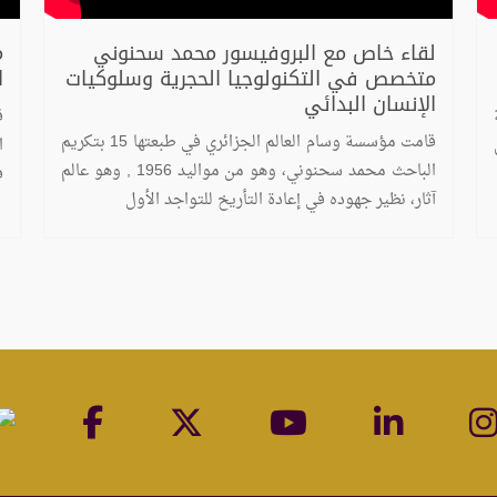
لقاء خاص مع البروفيسور محمد سحنوني
م
متخصص في التكنولوجيا الحجرية وسلوكيات
ا
الإنسان البدائي
قامت مؤسسة وسام العالم الجزائري في طبعتها 15 بتكريم
الباحث محمد سحنوني، وهو من مواليد 1956 , وهو عالم
ف
آثار، نظير جهوده في إعادة التأريخ للتواجد الأول