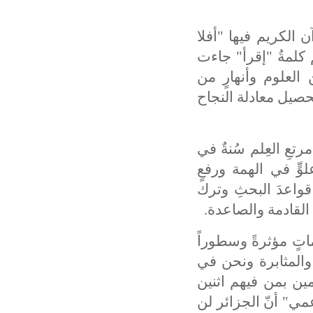
ن الكريم فيها "أفلا
 كلمةُ "إقرأ" جاءت
 العلوم وأنهارٍ من
تحصيل معادلة النجاح
عِ العِلم سُنةٌ في
ٍّ في الهمة ورفعٍ
واعدَ البحثِ وترك
 القادمة والصاعدة.
اتٍ مؤثرةً وسطوراً
والمثابرة ونحن في
مين بمن فيهم اثنين
مي" أنّ الجزائر لن