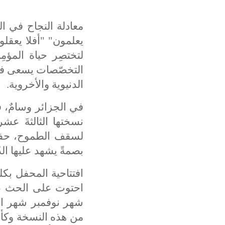
معادلة النجاح في الد
يعلمون" "أفلا يعقلو
لتختصِر حياة المؤمِ
التخصّصات يسعى فيها 
الدنيوية والأخروية.
في الجزائر وسامٌ، ف
نسختها الثالثةَ عش
لسقف الطموح، حفلٌ 
بصمةً يشهد عليها الد
افتتاحية المحفل بكل
احتوت على الحث على
شهر نوفمبر شهر الثو
من هذه النسخة وكأنّ