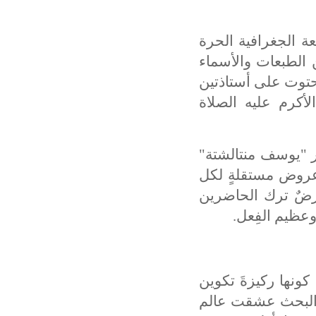
عة الجغرافية الحرة
 الطبعات والأسماء
احتوت على أستاذتين
لأكرم عليه الصلاة
ر "يوسف منتالشتة"
 عروض مستقلةٍ لكل
عرضٌ ترك الحاضرين
عظيم الفِعل.
كونها ركيزةَ تكوين
لم البحث عشقت عالم