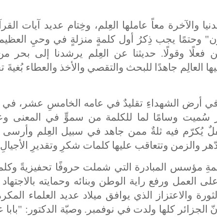
نيا والآخرة معاً عاملها العِلم، وخِتام عديد آيات القرآ
ن" وحتمًا يجب ذِكرُ
أ
ول كلمةٍ منزلةٍ في وحيِ العظيم
ن فعلًا وقولًا. حديثنا عن العِلم يرشدنا إلى بحر من
العالِم جاهدًا للبحث والتقصي والأخذ والعطاء بُغيةَ 
ي أرض الشهداءِ تقليدٌ في عامه الخامسِ عشر، في مرت
ر سُميت وسامًا لما للكلمة من سموٍّ في المعنى وعلو
يُكرّم فيه ثلةٌ ممن جاهد في سبيل العِلم وأرسى ق
ّهر والزمن وتتعاقب عليها كلمات شكرِ وتقديرِ الأجيالِ
مةِ مؤسس المبادرة التي شملت حروفًا تحفيزيةً وكلم
 العمل ورفع راية الوطن وبنائه وحمايته بالاجتهاد 
رة والاعتزاز الذي يوافق ميلاد عديد العلماء المكر
 الجزائر كلها ولدت في نوفمبر. وصيّة الدكتور: "بابا ع