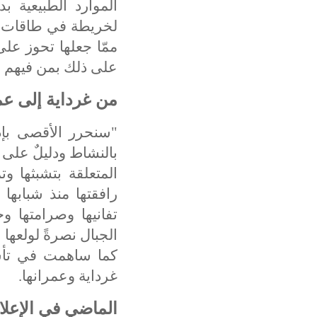
الموارد الطبيعية ب
لخريطة في طاقات الر
ممّا جعلها تحوز عل
على ذلك بمن فيهم اب
من غرداية إلى 
"
سنحرر الأقصى بإذن
بالنشاط ودليلٌ على ا
المتعلقة بتشبثها وت
رافقتها منذ شبابه
تفانيها وصرامتها
الجبال نصرةً لولعها
كما ساهمت في تأس
غرداية وعمرانها
.
الماضي في الإعلام