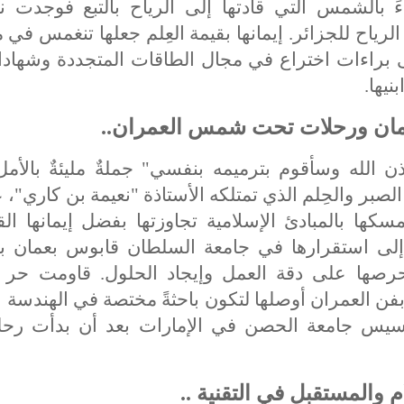
دءً بالشمس التي قادتها إلى الرياح بالتبع فوجدت 
ياح للجزائر. إيمانها بقيمة العِلم جعلها تنغمس في
ى براءات اختراع في مجال الطاقات المتجددة وشهادات
نيها.
عمان ورحلات تحت شمس العمران
..
 الله وسأقوم بترميمه بنفسي" جملةٌ مليئةٌ بالأم
لصبر والحِلم الذي تمتلكه الأستاذة "نعيمة بن كاري"، ع
مسكها بالمبادئ الإسلامية تجاوزتها بفضل إيمانها الق
ا إلى استقرارها في جامعة السلطان قابوس بعمان ب
 وحرصها على دقة العمل وإيجاد الحلول. قاومت ح
 بفن العمران أوصلها لتكون باحثةً مختصة في الهندسة ال
يس جامعة الحصن في الإمارات بعد أن بدأت رحلت
 والمستقبل في التقنية ..