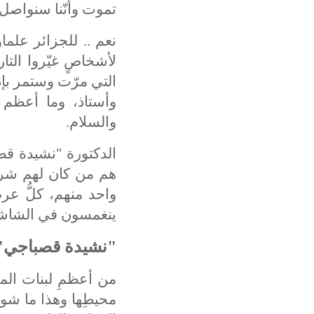
تموت وأنّنا سنواصل 
نعم .. للجزائر علما
لأشخاصٍ غيّروا الت
التي مرّت وستمر بإذ
وأستاذ، وما أعظم ر
والسلام.
الدكتورة "نشيدة قص
هم من كان لهم شرف 
واحد منهم، كلُّ عر
ينغمسون في الشاشة 
"نشيدة قصباجي" و
من أعظمِ لبنات المج
محيطِها وهذا ما شوه