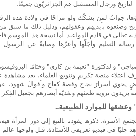
التاريخ ورجال المستقبل هم الجزائريّون جميعًا
.
ؤها، جوابٌ لمن يشكّك ولو مزاحًا في ولادة هذه الرق
اريخ وصنعوه بأيديهم وعقولهم، ودليل ذلك ما سبق من
نه تعالى في قادم المواعيد. أما نسخة هذا الموسم ف
سالة التعليم وأجَلّها وأعزّها وصايةً عن الرسول ا
باجي" والدكتورة "نعيمة بن كاري" وختامًا البروفيسو
اعتلاء منصة تكريمِ وتتويج العلماء، بعد مشاهدة
ضٍ يحوي أسرارَ نجاح وقصةَ كفاح وأقوالَ شهود، 
يريدون تروية ظمئهم وتغذيّة أبصارهم بجميل الفِكر و
عشقها للموارد الطبيعية
..
تمع الأسرة، ذكرها يقودنا بالتبع إلى دور المرأة فيه، 
ِد جليًا في فيديو تعريفي للأستاذة. قبل ولوجها عا