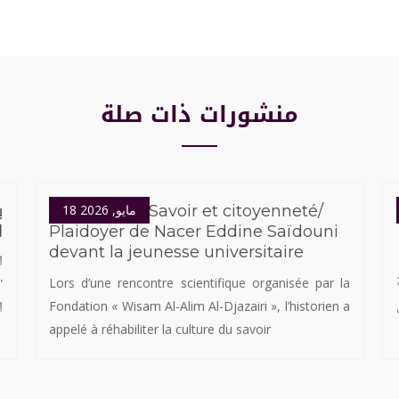
منشورات ذات صلة
ب
18 مايو, 2026
Entre Nous -Savoir et citoyenneté/
ا
Plaidoyer de Nacer Eddine Saïdouni
devant la jeunesse universitaire
ا
Lors d’une rencontre scientifique organisée par la
ا
Fondation « Wisam Al-Alim Al-Djazairi », l’historien a
appelé à réhabiliter la culture du savoir