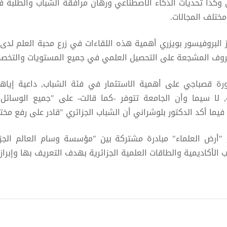
 وكذا تحديات الذكاء الاصطناعي ورهان مرافقة الشباب والطلبة ف
ختلف المجالات.
 البروفيسور بويزري أهمية هذه اللقاءات في زرع محبة العلم لدى 
ظروف المشجعة على التحصيل العلمي في جميع المستويات والتخصص
ورة قصباجي على أهمية الاستثمار في فئة الشباب, داعية إياه
 لا سيما وأن الجامعة تتوفر -كما قالت- على "جميع الوسائل ا
فيما أكد الدكتور بلوشراني أن الشباب الجزائري "قادر على رفع مخت
ج "أرض العلماء" مبادرة مشتركة بين "مؤسسة وسام العالم الجزائ
الأكاديمية والطاقات العلمية الجزائرية بهدف التعريف بها وإبراز 