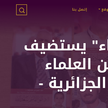
وقع
إتصل بنا
ماء" يستضيف
 العلماء
لجزائرية -