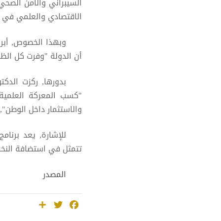
السيبراني والأمن الصحي
الاقتصادي والعلمي في م
وبهذا الخصوص, أبرز
أن الدولة "وفرت كل ال
بدورها, ركزت الدكت
"كسب المعركة العلمية,
والاستثمار داخل الوطن", 
للإشارة, يعد برنام
تتمثل في استضافة النخب 
المصدر
Share
Twitter
Facebook