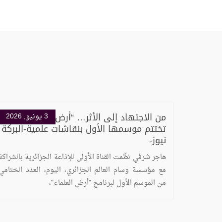
من الاجتهاد إلى الأثر… “أرض العلماء”
3 يونيو, 2026
تختتم موسمها الأول بنقاشات علمية-البركة
نيوز-
هاجر شرفي نظّمت القناة الأولى للإذاعة الجزائرية بالشراكة
مع مؤسسة وسام العالم الجزائري، اليوم، العدد الختامي
من الموسم الأول لبرنامج "أرض العلماء"،