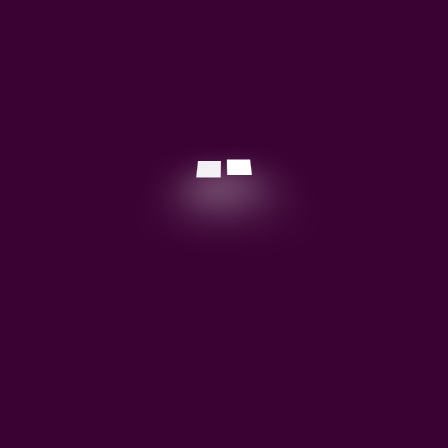
حفل تكريم البروفيسور أحمد جباربوسام
ح
العالم الجزائري 1436 هـ/2014 (الأمسية
الع
التربوية)
(وسام العالِم الجزائريّ في طبعتِهِ السّابعة
ف
2 ديسمبر, 2016
(1436 – 2014
ال
مؤسسة وسام العالم الجزائري
هي
مؤسسة وسام العالم الجزائري لأنّ الخيرية رهينةٌ بصفاتِهَا
عل