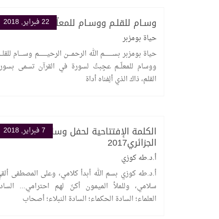
وسـام للقلـم ووسـام للمعلّــم
22 فبراير, 2018
حياة بومزبر
حياة بومزبر بســــــــم الله الرحمـــن الرحيــــــــم وســــام للقلــ
ووسام للمعلّــم عجِبتُ لسورة في القرآن تسمى بسور
القلم، ذاك الذي ألِفناه أداة
الكلمة الإفتتاحية لحفل وسام العالم
7 فبراير, 2018
الجزائري2017
أ.د.طه كوزي
أ.د.طه كوزي بسم الله أبدأ كلامي، وعلى المصطفى ألق
سلامي، وللملأ الميمون أكنّ لهم احترامي... الساد
العلماء؛ السادة الحكماء؛ السادة النبلاء؛ أصحاب