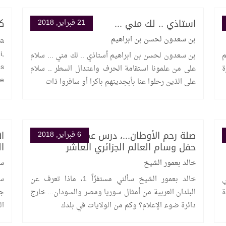
استاذي .. لك مني ...
ك
21 فبراير, 2018
بن سعدون لحسن بن ابراهيم
la
i,
م
بن سعدون لحسن بن ابراهيم أستاذي .. لك مني ... سلام
ès
ة
على من علمونا استقامة الحرف واعتدال السطر .. سلام
de
على الذين رحلوا عنا بأبجديتهم باكرا أو سافروا ذات
صلة رحم الأوطان...، درس عملي من خلال
ا
6 فبراير, 2018
حفل وسام العالم الجزائري العاشر
ا
خالد بعمور الشيخ
سل
ي
خالد بعمور الشيخ سألني مستفزّاً 1، ماذا تعرف عن
سل
ة
البلدان العربية من أمثال سوريا ومصر والسودان... خارج
جم
دائرة ضوء الإعلام؟ وكم من الولايات في بلدك
ال